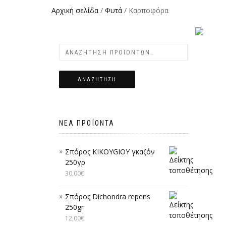
Αρχική σελίδα
/
Φυτά
/ Καρποφόρα
ΑΝΑΖΉΤΗΣΗ
ΝΈΑ ΠΡΟΪΌΝΤΑ
Σπόρος KIKOYGIOY γκαζόν
250γρ
30,00
€
Σπόρος Dichondra repens
250gr
12,00
€