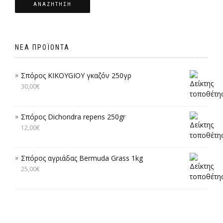
ΑΝΑΖΉΤΗΣΗ
ΝΈΑ ΠΡΟΪΌΝΤΑ
Σπόρος KIKOYGIOY γκαζόν 250γρ
30,00
€
Σπόρος Dichondra repens 250gr
12,00
€
Σπόρος αγριάδας Bermuda Grass 1kg
25,00
€