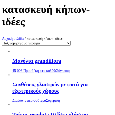
κατασκευή κήπων-
ιδέες
Αρχική σελίδα
/ κατασκευή κήπων- ιδέες
Μανόλια grandiflora
45,00
€
Προσθήκη στο καλάθι
Σύγκριση
Συνθέσεις γλαστρών με φυτά για
εξωτερικούς χώρους
Διαβάστε περισσότερα
Σύγκριση
Τσίκας revoluta 10 litra γλάστρα