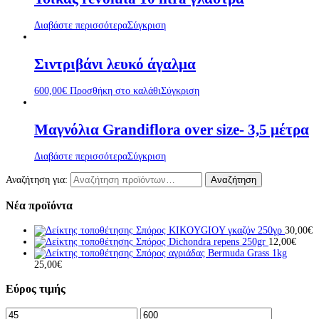
Διαβάστε περισσότερα
Σύγκριση
Σιντριβάνι λευκό άγαλμα
600,00
€
Προσθήκη στο καλάθι
Σύγκριση
Μαγνόλια Grandiflora over size- 3,5 μέτρα
Διαβάστε περισσότερα
Σύγκριση
Αναζήτηση για:
Αναζήτηση
Νέα προϊόντα
Σπόρος KIKOYGIOY γκαζόν 250γρ
30,00
€
Σπόρος Dichondra repens 250gr
12,00
€
Σπόρος αγριάδας Bermuda Grass 1kg
25,00
€
Εύρος τιμής