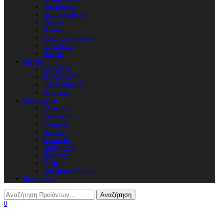
Αρωματικά
Διαμορφωμένα
Θάμνοι
Βότανα
Κάκτοι – Παχύφυτα
Superfoods
Βολβοί
Εποχής
ΑΝΟΙΞΗ
ΚΑΛΟΚΑΙΡΙ
ΦΘΙΝΟΠΩΡΟ
Χειμώνας
Ειδη Κήπου
Γλάστρες
Κηπευτικά
Εργαλεία
Χώματα
Εργαλεία
Λιπάσματα
Πέργολες
Σπόροι
Aυτόματο πότισμα
Επικοινωνία
0