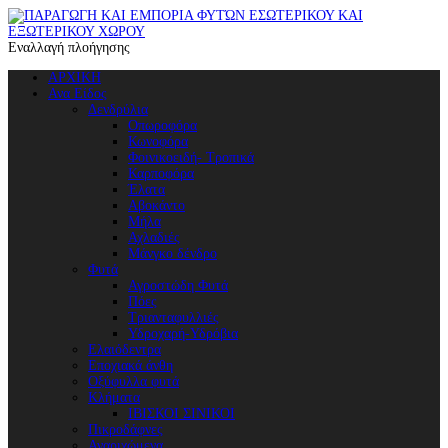
Εναλλαγή πλοήγησης
ΑΡΧΙΚΗ
Ανα Είδος
Δενδρύλια
Οπωροφόρα
Κωνοφόρα
Φοινικοειδή- Τροπικά
Καρποφόρα
Έλατα
Αβοκάντο
Μήλα
Αχλαδιές
Μάνγκο δένδρο
Φυτά
Αγροστώδη Φυτά
Πόες
Τριανταφυλλιές
Υδροχαρή-Υδρόβια
Ελαιόδεντρα
Εποχιακά άνθη
Οξύφυλλα φυτά
Κλήματα
ΙΒΙΣΚΟΙ ΣΙΝΙΚΟΙ
Πικροδάφνες
Αναριχώμενα