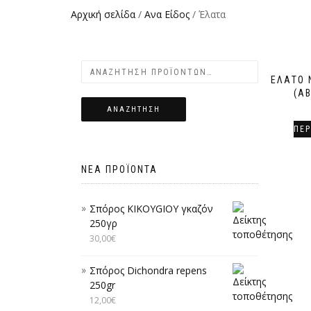
Αρχική σελίδα
/
Ανα Είδος
/ Έλατα
ΈΛΑΤΟ 
(A
ΑΝΑΖΉΤΗΣΗ
ΠΕΡ
ΝΈΑ ΠΡΟΪΌΝΤΑ
Σπόρος KIKOYGIOY γκαζόν
250γρ
30,00
€
Σπόρος Dichondra repens
250gr
12,00
€