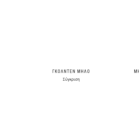
ΓΚΌΛΝΤΕΝ ΜΉΛΟ
Μ
Σύγκριση