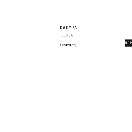
ΓΚΆΟΥΡΑ
3,00
€
ΠΕ
Σύγκριση