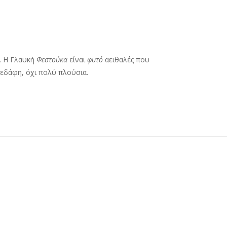
μ. Η Γλαυκή
Φεστούκα
είναι
φυτό
αειθαλές που
 εδάφη, όχι πολύ πλούσια.