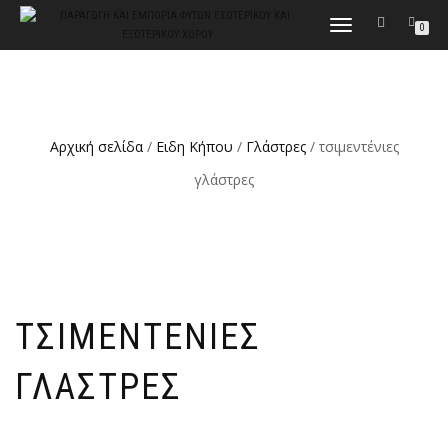
ΕΝΑΛΛΑΓΉ
0
ΠΛΟΉΓΗΣΗΣ
Αρχική σελίδα
/
Ειδη Κήπου
/
Γλάστρες
/ τσιμεντένιες
γλάστρες
ΤΣΙΜΕΝΤΈΝΙΕΣ
ΓΛΆΣΤΡΕΣ