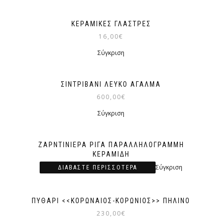
ΚΕΡΑΜΙΚΈΣ ΓΛΆΣΤΡΕΣ
16,00
€
Σύγκριση
ΣΙΝΤΡΙΒΆΝΙ ΛΕΥΚΌ ΆΓΑΛΜΑ
600,00
€
Σύγκριση
ΖΑΡΝΤΙΝΙΈΡΑ ΡΊΓΑ ΠΑΡΑΛΛΗΛΌΓΡΑΜΜΉ
ΚΕΡΑΜΙΔΉ
Σύγκριση
ΔΙΑΒΆΣΤΕ ΠΕΡΙΣΣΌΤΕΡΑ
ΠΥΘΆΡΙ <<ΚΟΡΩΝΑΊΟΣ-ΚΟΡΩΝΙΌΣ>> ΠΉΛΙΝΟ
230,00
€