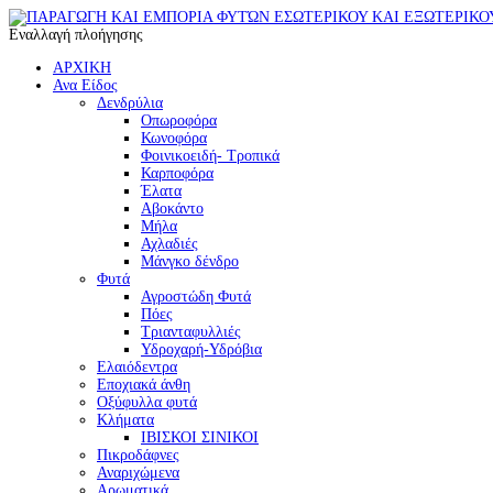
Εναλλαγή πλοήγησης
ΑΡΧΙΚΗ
Ανα Είδος
Δενδρύλια
Οπωροφόρα
Κωνοφόρα
Φοινικοειδή- Τροπικά
Καρποφόρα
Έλατα
Αβοκάντο
Μήλα
Αχλαδιές
Μάνγκο δένδρο
Φυτά
Αγροστώδη Φυτά
Πόες
Τριανταφυλλιές
Υδροχαρή-Υδρόβια
Ελαιόδεντρα
Εποχιακά άνθη
Οξύφυλλα φυτά
Κλήματα
ΙΒΙΣΚΟΙ ΣΙΝΙΚΟΙ
Πικροδάφνες
Αναριχώμενα
Αρωματικά