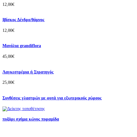
12,00
€
Ιβίσκος Δένδρο/θάμνος
12,00
€
Μανόλια grandiflora
45,00
€
Λαγκεστρέμια ή Στρατηγός
25,00
€
Συνθέσεις γλαστρών με φυτά για εξωτερικούς χώρους
πυξάρι σχήμα κώνος πυραμίδα