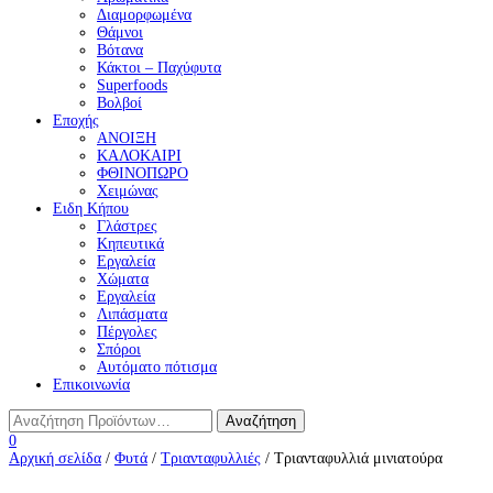
Διαμορφωμένα
Θάμνοι
Βότανα
Κάκτοι – Παχύφυτα
Superfoods
Βολβοί
Εποχής
ΑΝΟΙΞΗ
ΚΑΛΟΚΑΙΡΙ
ΦΘΙΝΟΠΩΡΟ
Χειμώνας
Ειδη Κήπου
Γλάστρες
Κηπευτικά
Εργαλεία
Χώματα
Εργαλεία
Λιπάσματα
Πέργολες
Σπόροι
Aυτόματο πότισμα
Επικοινωνία
0
Αρχική σελίδα
/
Φυτά
/
Τριανταφυλλιές
/ Τριανταφυλλιά μινιατούρα