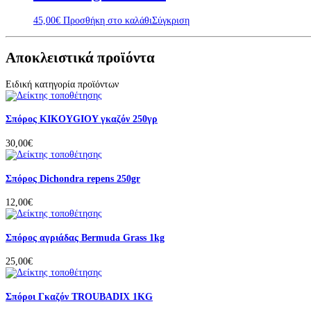
45,00
€
Προσθήκη στο καλάθι
Σύγκριση
Αποκλειστικά προϊόντα
Ειδική κατηγορία προϊόντων
Σπόρος KIKOYGIOY γκαζόν 250γρ
30,00
€
Σπόρος Dichondra repens 250gr
12,00
€
Σπόρος αγριάδας Bermuda Grass 1kg
25,00
€
Σπόροι Γκαζόν TROUBADIX 1KG