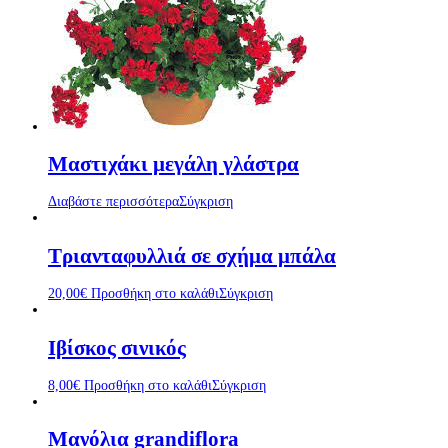
Μαστιχάκι μεγάλη γλάστρα
Διαβάστε περισσότερα
Σύγκριση
Τριανταφυλλιά σε σχήμα μπάλα
20,00
€
Προσθήκη στο καλάθι
Σύγκριση
Ιβίσκος σινικός
8,00
€
Προσθήκη στο καλάθι
Σύγκριση
Μανόλια grandiflora