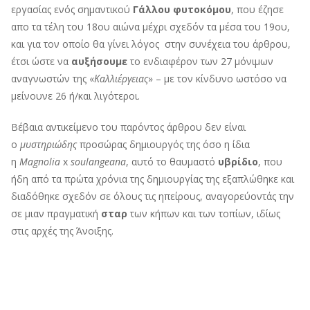
εργασίας ενός σημαντικού
Γάλλου φυτοκόμου
, που έζησε
απο τα τέλη του 18ου αιώνα μέχρι σχεδόν τα μέσα του 19ου,
και για τον οποίο θα γίνει λόγος στην συνέχεια του άρθρου,
έτσι ώστε να
αυξήσουμε
το ενδιαφέρον των 27 μόνιμων
αναγνωστών της «
Καλλιέργειας
» – με τον κίνδυνο ωστόσο να
μείνουνε 26 ή/και λιγότεροι.
Βέβαια αντικείμενο του παρόντος άρθρου δεν είναι
ο
μυστηριώδης
προσώρας δημιουργός της όσο η ίδια
η
Magnolia
x
soulangeana
, αυτό το θαυμαστό
υβρίδιο
, που
ήδη από τα πρώτα χρόνια της δημιουργίας της εξαπλώθηκε και
διαδόθηκε σχεδόν σε όλους τις ηπείρους, αναγορεύοντάς την
σε μιαν πραγματική
σταρ
των κήπων και των τοπίων, ιδίως
στις αρχές της Άνοιξης.