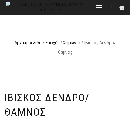
ΕΝΑΛΛΑΓΉ
0
ΠΛΟΉΓΗΣΗΣ
Αρχική σελίδα
/
Εποχής
/
Χειμώνας
/ Ιβίσκος Δένδρο/
θάμνος
ΙΒΊΣΚΟΣ ΔΈΝΔΡΟ/
ΘΆΜΝΟΣ