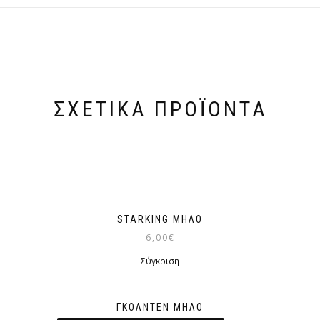
ΣΧΕΤΙΚΆ ΠΡΟΪΌΝΤΑ
STARKING ΜΉΛΟ
6,00
€
Σύγκριση
ΓΚΌΛΝΤΕΝ ΜΉΛΟ