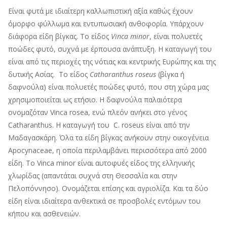
Είναι φυτά με ιδιαίτερη καλλωπιστική αξία καθώς έχουν
όμορφο φύλλωμα και εντυπωσιακή ανθοφορία. Υπάρχουν
διάφορα είδη βίγκας. Τo είδος
Vinca minor
, είναι πολυετές
ποώδες φυτό, συχνά με έρπουσα ανάπτυξη. Η καταγωγή του
είναι από τις περιοχές της νότιας και κεντρικής Ευρώπης και της
δυτικής Ασίας. Το είδος
Catharanthus roseus
(βίγκα ή
δαφνούλα) είναι πολυετές ποώδες φυτό, που στη χώρα μας
χρησιμοποιείται ως ετήσιο. Η δαφνούλα παλαιότερα
ονομαζόταν Vinca rosea, ενώ πλεόν ανήκει στο γένος
Catharanthus. Η καταγωγή του C. roseus είναι από την
Μαδαγασκάρη. Όλα τα είδη βίγκας ανήκουν στην οικογένεια
Apocynaceae, η οποία περιλαμβάνει περισσότερα από 2000
είδη. Το Vinca minor είναι αυτoφυές είδος της ελληνικής
χλωρίδας (απαντάται συχνά στη Θεσσαλία και στην
Πελοπόννησο). Ονομάζεται επίσης και αγριολίζα. Και τα δύο
είδη είναι ιδιαίτερα ανθεκτικά σε προσβολές εντόμων του
κήπου και ασθενειών.