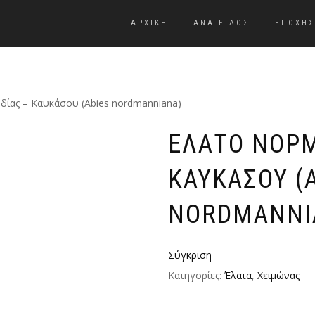
ΑΡΧΙΚΗ
ΑΝΑ ΕΊΔΟΣ
ΕΠΟΧΉΣ
δίας – Καυκάσου (Abies nordmanniana)
ΈΛΑΤΟ ΝΟΡ
ΚΑΥΚΆΣΟΥ (
NORDMANNI
Σύγκριση
Κατηγορίες:
Έλατα
,
Χειμώνας